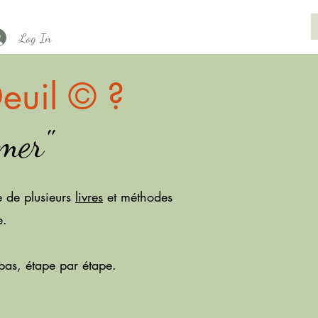
Log In
euil © ?
rmer"
e de plusieurs
livres
et méthodes
e.
pas, étape par étape.