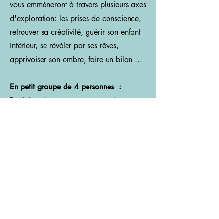
vous emmèneront à travers plusieurs axes
d'exploration: les prises de conscience,
retrouver sa créativité, guérir son enfant
intérieur, se révéler par ses rêves,
apprivoiser son ombre, faire un bilan ...
En petit groupe de 4 personnes :
Participer à un groupe permet de se
sentir relié à d'autres tout en avançant à
son rythme, dans l'intimité de son
journal.
Les ateliers ne sont pas des groupes de
parole, ils sont conçus pour dialoguer
avec soi-même au travers de la création.
Des temps de partages seront proposés
mais sans aucune obligation.