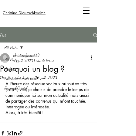
Christine Djourachkovitch
Post
All Posts
christinedjourachk9
All Posts
24 juil. 2023
1 min de lecture
Pourquoi un blog ?
Ateliers
Dernière mise à jour :
26 juil. 2023
Parcours du nid vide
À l'heure des réseaux sociaux où tout va très 
Journal Créatif
(trop ?) vite, je choisis de prendre le temps de 
communiquer ici sur mon actualité mais aussi 
de partager des contenus qui m'ont touchée, 
interrogée ou intéressée.
Alors, à très bientôt !