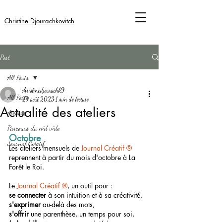
Christine Djourachkovitch
Post
All Posts
christinedjourachk9
All Posts
29 août 2023
1 min de lecture
Actualité des ateliers
Ateliers
Parcours du nid vide
Octobre
Journal Créatif
Les ateliers mensuels de 
Journal Créatif
®
reprennent à partir du mois d'octobre à La 
Forêt le Roi.
Le 
Journal Créatif
®
, un outil pour :
se connecter
 à son intuition et à sa créativité,
s'exprimer
 au-delà des mots,
s'offrir 
une parenthèse, un temps pour soi,